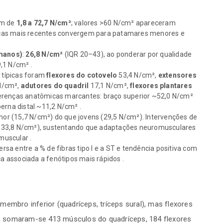
am de
1,8 a 72,7 N/cm²
; valores >60 N/cm² apareceram
icas mais recentes convergem para patamares menores e
manos)
:
26,8 N/cm²
(IQR 20–43), ao ponderar por qualidade
,1 N/cm² .
 típicas foram
flexores do cotovelo
53,4 N/cm²,
extensores
N/cm²,
adutores do quadril
17,1 N/cm²,
flexores plantares
erenças anatômicas marcantes: braço superior ~52,0 N/cm²
erna distal ~11,2 N/cm² .
or (15,7 N/cm²) do que jovens (29,5 N/cm²). Intervenções de
 33,8 N/cm²), sustentando que adaptações neuromusculares
muscular .
rsa entre a % de fibras tipo I e a ST e tendência positiva com
ca associada a fenótipos mais rápidos .
membro inferior (quadríceps, tríceps sural), mas flexores
, somaram-se 413 músculos do quadríceps, 184 flexores