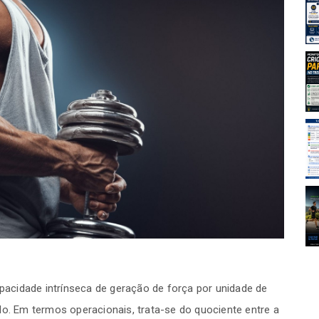
Aulas FITRES!
21-07-2026
idade criou
Monitorar a velocidade criou
ma no
um novo paradigma no
orça?
treinamento de força?
14-07-2026
alizar uma
Tutorial: como realizar uma
 no PubMed
busca de artigos no PubMed
14-07-2026
 2”: uma
Jiu-jítsu na “zona 2”: uma
uada dos
aplicação inadequada dos
amento de
modelos de treinamento de
endurance
14-07-2026
apacidade intrínseca de geração de força por unidade de
lo. Em termos operacionais, trata-se do quociente entre a