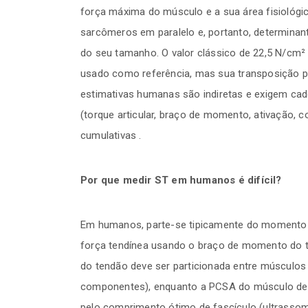
força máxima do músculo e a sua área fisiológi
sarcômeros em paralelo e, portanto, determinan
do seu tamanho. O valor clássico de 22,5 N/cm
usado como referência, mas sua transposição p
estimativas humanas são indiretas e exigem cad
(torque articular, braço de momento, ativação, 
cumulativas .
Por que medir ST em humanos é difícil?
Em humanos, parte-se tipicamente do momento
força tendínea usando o braço de momento do te
do tendão deve ser particionada entre músculos
componentes), enquanto a PCSA do músculo de in
pelo comprimento ótimo de fascículo (ultrass