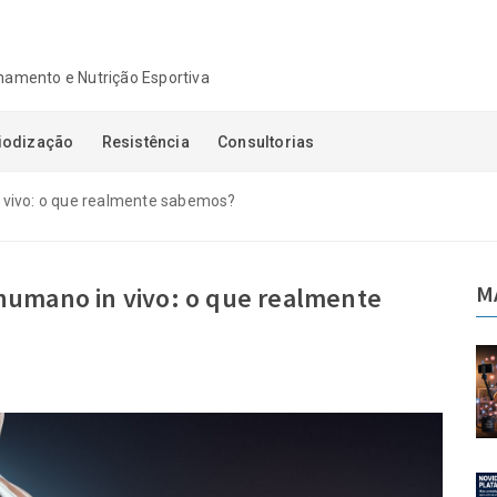
einamento e Nutrição Esportiva
iodização
Resistência
Consultorias
 vivo: o que realmente sabemos?
M
humano in vivo: o que realmente
ajetória:
Autoridade sem trajetória:
, confiança
quando audiência, confiança
o confundidas
e visibilidade são confundidas
a
com competência
06-08-2026
taforma de
Novidades na Plataforma de