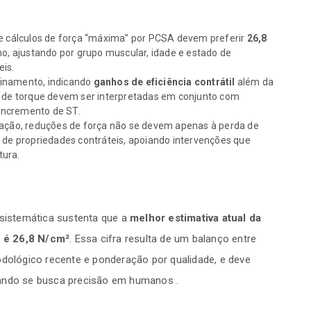
 e cálculos de força “máxima” por PCSA devem preferir
26,8
, ajustando por grupo muscular, idade e estado de
eis.
einamento, indicando
ganhos de eficiência contrátil
além da
as de torque devem ser interpretadas em conjunto com
 incremento de ST.
ização, reduções de força não se devem apenas à perda de
e de propriedades contráteis, apoiando intervenções que
tura.
 sistemática sustenta que a
melhor estimativa atual da
o é 26,8 N/cm²
. Essa cifra resulta de um balanço entre
odológico recente e ponderação por qualidade, e deve
uando se busca precisão em humanos .