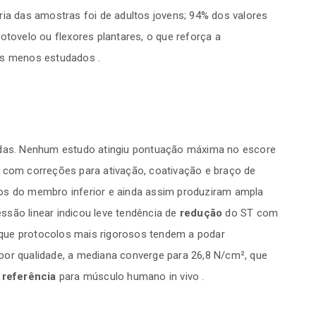
ria das amostras foi de adultos jovens; 94% dos valores
otovelo ou flexores plantares, o que reforça a
os menos estudados .
cadas. Nenhum estudo atingiu pontuação máxima no escore
s com correções para ativação, coativação e braço de
 do membro inferior e ainda assim produziram ampla
ssão linear indicou leve tendência de
redução
do ST com
 que protocolos mais rigorosos tendem a podar
por qualidade, a mediana converge para 26,8 N/cm², que
 referência
para músculo humano in vivo .