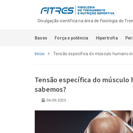
Divulgação científica na área de Fisiologia do Tr
Bases
Força e potência
Hipertrofia
Per
Início
Tensão específica do músculo humano in
Tensão específica do músculo 
sabemos?
Autoridade sem tr
06-09-2025
quando audiência
e visibilidade sã
com competênci
06-08-2026
Novidades na Pla