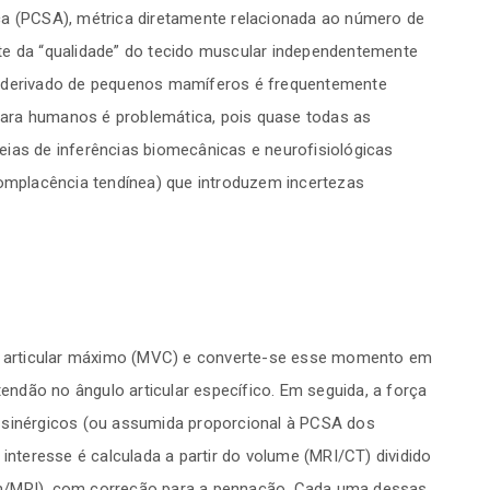
ca (PCSA), métrica diretamente relacionada ao número de
te da “qualidade” do tecido muscular independentemente
² derivado de pequenos mamíferos é frequentemente
ara humanos é problemática, pois quase todas as
eias de inferências biomecânicas e neurofisiológicas
complacência tendínea) que introduzem incertezas
 articular máximo (MVC) e converte-se esse momento em
ndão no ângulo articular específico. Em seguida, a força
 sinérgicos (ou assumida proporcional à PCSA dos
teresse é calculada a partir do volume (MRI/CT) dividido
om/MRI), com correção para a pennação. Cada uma dessas