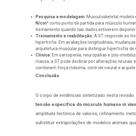
Pesquisa e modelagem
: Musculoskeletal models
N/cm²
como ponto de partida para músculo humano
treinamento quando tais dados estiverem disponív
Treinamento e reabilitação
: A ST responde ao tr
hipertrofia. Em avaliações longitudinais, mudanç
arquitetura muscular para distinguir hipertrofia de
Clínica
: Em sarcopenia, neuropatias e pós-imobil
massa; a ST pode declinar por alterações neurais 
combinem força máxima, controle neural e arquite
Conclusão
O corpo de evidências sintetizado nesta revisão
tensão específica do músculo humano in viv
amplitude histórica de valores, refinamento met
substituir extrapolações de modelos animais q