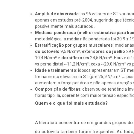
Amplitude observada
: os 96 valores de ST variar
apenas em estudos pré-2004, sugerindo que técn
possivelmente mais acurados .
Mediana ponderada (melhor estimativa para hu
metodológica; a média não ponderada foi 30,9 ± 19
Estratificação por grupos musculares
: medianas
do cotovelo
9,5 N/cm²,
extensores do joelho
29 
10,4 N/cm² e
dorsiflexores
24,5 N/cm². Houve dif
vs perna distal ~11,2 N/cm²; coxa ~29,0 N/cm² vs p
Idade e treinamento
: idosos apresentaram ST men
treinamento elevaram a ST (pré 25,9 N/cm² → pós
aumentam a força por área e não apenas a seção 
Composição de fibras
: observou-se tendência inve
fibras tipo IIa, coerente com maior tensão específi
Quem e o que foi mais estudado?
A literatura concentra-se em grandes grupos do 
do cotovelo também foram frequentes. Ao todo