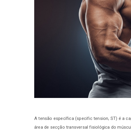
Aulas FITRES!
21-07-2026
Monitorar a veloc
um novo paradig
treinamento de f
14-07-2026
Tutorial: como re
busca de artigos
14-07-2026
Jiu-jítsu na “zona
aplicação inadeq
modelos de trein
endurance
14-07-2026
A tensão específica (specific tension, ST) é a c
área de secção transversal fisiológica do múscu