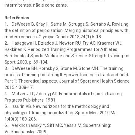
intermitentes, não é condizente.
Referências
1.
DeWeese B, Gray H, Sams M, Scruggs S, Serrano A. Revising
the definition of periodization: Merging historical principles with
modern concern. Olympic Coach. 2013;24(1):5-18.
2.
Hasegawa H, Dziados J, Newton RU, Fry AC, Kraemer WJ,
Hákkinen K. Periodized Training Programmes for Athletes.
Handbook of Sports Medicine and Science: Strength Training for
Sport; 2000. p. 69-134.
3.
DeWeese BH, Hornsby G, Stone M, Stone MH. The training
process: Planning for strength–power training in track and field.
Part 1: Theoretical aspects. Journal of Sport and Health Science.
2015;4:308-17.
4.
Matveev LP, Zdornyj AP. Fundamentals of sports training:
Progress Publishers; 1981.
5.
Issurin VB. New horizons for the methodology and
physiology of training periodization. Sports Med. 2010 Mar
1;40(3):189-206.
6.
Verkhoshansky Y, Siff MC, Yessis M. Supertraining:
Verkhoshansky; 2009.