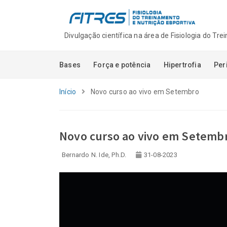
Divulgação científica na área de Fisiologia do Tr
Bases
Força e potência
Hipertrofia
Per
Início
Novo curso ao vivo em Setembro
Novo curso ao vivo em Setemb
Bernardo N. Ide, Ph.D.
31-08-2023
Novidades na Pla
Aulas FITRES!
21-07-2026
Monitorar a veloc
um novo paradig