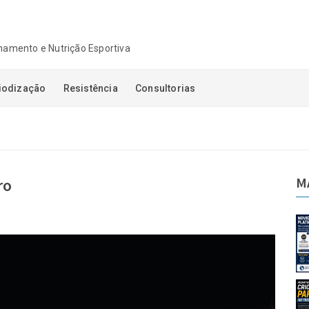
einamento e Nutrição Esportiva
iodização
Resistência
Consultorias
M
ro
taforma de
Novidades na Plataforma de
Aulas FITRES!
21-07-2026
idade criou
Monitorar a velocidade criou
ma no
um novo paradigma no