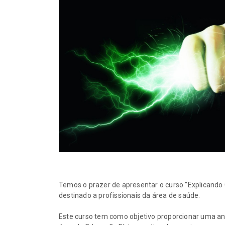
treinamento de f
14-07-2026
Tutorial: como re
busca de artigos
14-07-2026
Jiu-jítsu na “zona
aplicação inadeq
modelos de trein
endurance
14-07-2026
Quem são nossos
Quem são nossos
seguidores?
09-07-2026
Temos o prazer de apresentar o curso "Explicando
destinado a profissionais da área de saúde.
Este curso tem como objetivo proporcionar uma anál