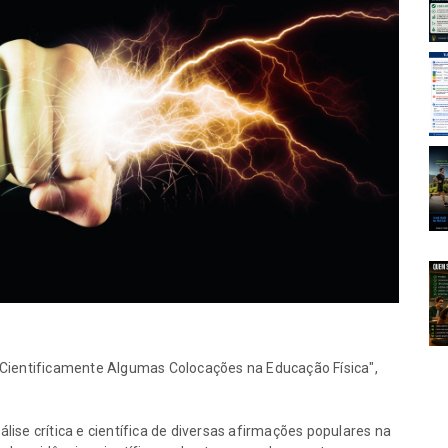
orça?
treinamento de força?
14-07-2026
alizar uma
Tutorial: como realizar uma
 no PubMed
busca de artigos no PubMed
14-07-2026
 2”: uma
Jiu-jítsu na “zona 2”: uma
uada dos
aplicação inadequada dos
amento de
modelos de treinamento de
endurance
14-07-2026
 alunos?
Quem são nossos alunos?
Quem são nossos
seguidores?
09-07-2026
 Cientificamente Algumas Colocações na Educação Física",
ise crítica e científica de diversas afirmações populares na