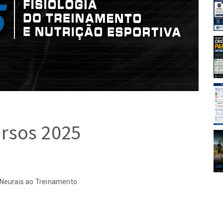
Aulas FITRES!
21-07-2026
idade criou
Monitorar a velocidade criou
ma no
um novo paradigma no
orça?
treinamento de força?
14-07-2026
alizar uma
Tutorial: como realizar uma
 no PubMed
busca de artigos no PubMed
14-07-2026
rsos 2025
 2”: uma
Jiu-jítsu na “zona 2”: uma
uada dos
aplicação inadequada dos
amento de
modelos de treinamento de
endurance
14-07-2026
 Neurais ao Treinamento