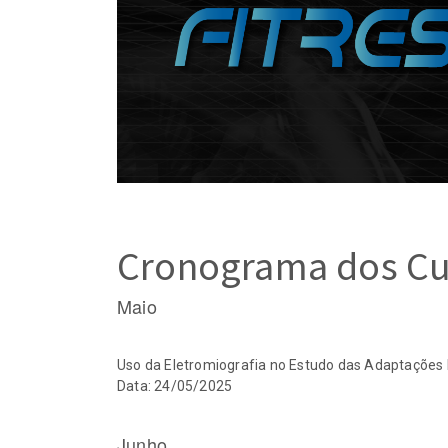
Aulas FITRES!
21-07-2026
Monitorar a veloc
um novo paradig
treinamento de f
14-07-2026
Tutorial: como re
busca de artigos
14-07-2026
Cronograma dos Cu
Jiu-jítsu na “zona
aplicação inadeq
Maio
modelos de trein
endurance
14-07-2026
Uso da Eletromiografia no Estudo das Adaptações
Data: 24/05/2025
Junho