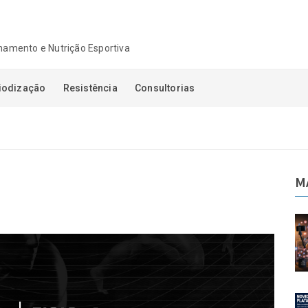
einamento e Nutrição Esportiva
iodização
Resistência
Consultorias
M
ajetória:
Autoridade sem trajetória:
, confiança
quando audiência, confiança
o confundidas
e visibilidade são confundidas
a
com competência
06-08-2026
taforma de
Novidades na Plataforma de