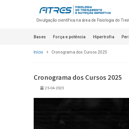
Divulgação científica na área de Fisiologia do Tr
Bases
Força e potência
Hipertrofia
Per
Início
Cronograma dos Cursos 2025
Cronograma dos Cursos 2025
25-04-2025
Autoridade sem tr
quando audiência
e visibilidade sã
com competênci
06-08-2026
Novidades na Pla