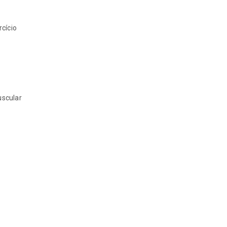
cício
uscular